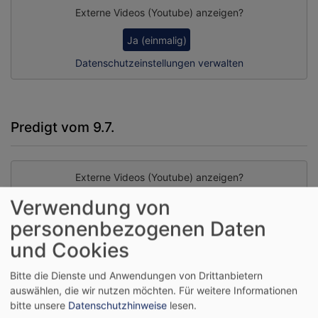
Externe Videos (Youtube) anzeigen?
Ja (einmalig)
Datenschutzeinstellungen verwalten
Predigt vom 9.7.
Externe Videos (Youtube) anzeigen?
Verwendung von
Ja (einmalig)
personenbezogenen Daten
Datenschutzeinstellungen verwalten
und Cookies
Bitte die Dienste und Anwendungen von Drittanbietern
Predigt vom 18.6.
auswählen, die wir nutzen möchten.
Für weitere Informationen
bitte unsere
Datenschutzhinweise
lesen.