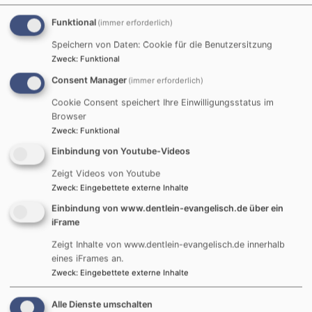
Funktional
(immer erforderlich)
Externe Videos (Youtube) anzeigen?
Speichern von Daten: Cookie für die Benutzersitzung
Ja (einmalig)
Zweck
:
Funktional
Datenschutzeinstellungen verwalten
Consent Manager
(immer erforderlich)
Cookie Consent speichert Ihre Einwilligungsstatus im
Browser
Zweck
:
Funktional
Predigt vom 11.6.
Einbindung von Youtube-Videos
Zeigt Videos von Youtube
Externe Videos (Youtube) anzeigen?
Zweck
:
Eingebettete externe Inhalte
Einbindung von www.dentlein-evangelisch.de über ein
Ja (einmalig)
iFrame
Datenschutzeinstellungen verwalten
Zeigt Inhalte von www.dentlein-evangelisch.de innerhalb
eines iFrames an.
Zweck
:
Eingebettete externe Inhalte
Predigt vom 4.6.
Alle Dienste umschalten