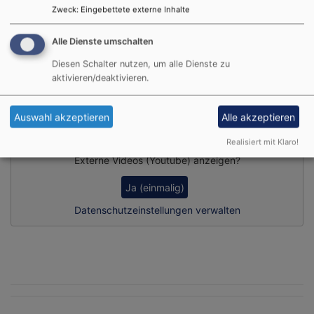
Zweck
:
Eingebettete externe Inhalte
automatisiert angeboten.
Bei Fragen wenden Sie sich gerne an das Pfarramtsbüro (09855-
Alle Dienste umschalten
234) oder nutzen Sie unser
Kontaktformular
.
Diesen Schalter nutzen, um alle Dienste zu
aktivieren/deaktivieren.
Ein Gemeinschaftsprojekt - Danke für Ihre
Unterstützung
Auswahl akzeptieren
Alle akzeptieren
Realisiert mit Klaro!
Externe Videos (Youtube) anzeigen?
Ja (einmalig)
Datenschutzeinstellungen verwalten