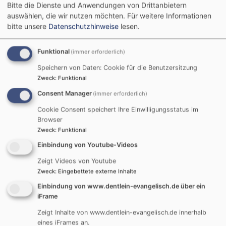
Bitte die Dienste und Anwendungen von Drittanbietern
auswählen, die wir nutzen möchten.
Für weitere Informationen
bitte unsere
Datenschutzhinweise
lesen.
Funktional
(immer erforderlich)
Speichern von Daten: Cookie für die Benutzersitzung
Zweck
:
Funktional
Consent Manager
(immer erforderlich)
Für alle, die gerne klassisch überweisen:
Cookie Consent speichert Ihre Einwilligungsstatus im
Empfänger: Ev.-Luth. Kirchengemeinde Dentlein a. F.
Browser
Zweck
:
Funktional
IBAN: DE97 7655 0000 04301700 76
Einbindung von Youtube-Videos
Verwendungszweck: z.B. Spende Jugendarbeit
Zeigt Videos von Youtube
Zweck
:
Eingebettete externe Inhalte
Ihre Spende an uns ist steuerlich absetzbar.
Einbindung von www.dentlein-evangelisch.de über ein
iFrame
Gerne stellen wir Ihnen eine Spendenquittung für die
Zeigt Inhalte von www.dentlein-evangelisch.de innerhalb
Steuererklärung aus.
Bei einer Online-Spende wird Ihnen dies
eines iFrames an.